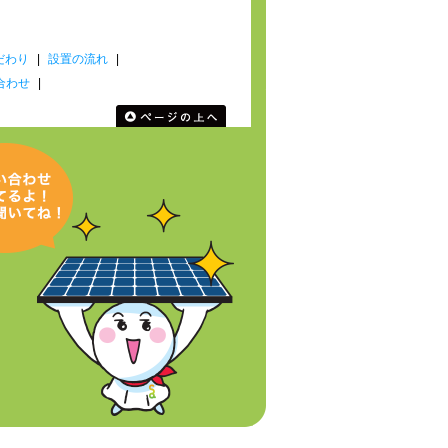
だわり
|
設置の流れ
|
合わせ
|