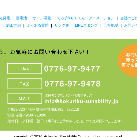
光発電
|
蓄電池
|
オール電化
|
てる坊&ちくでん・アニメーション
|
当社のこ
声
|
施工実例
|
よくある質問
|
リンク集
|
LINEスタンプ
|
会社概要
|
お問い
〒918-8237 福井県福井市和田東1丁目2118
営業時間／9:00〜18:00
ィ
定休日 ／日曜・祝日（事前にご予約をいただければ対応いたします）
copyright © 2026 Hokuriku Sun Ability Co., Ltd. all rights reserved.