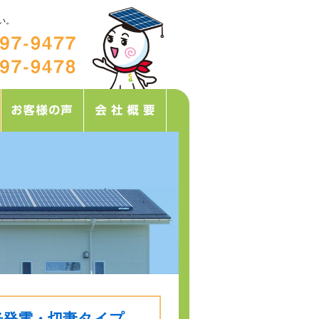
い。
光発電・切妻タイプ