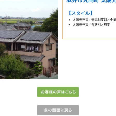
【スタイル】
太陽光発電／売電制度別／全
太陽光発電／形状別／切妻