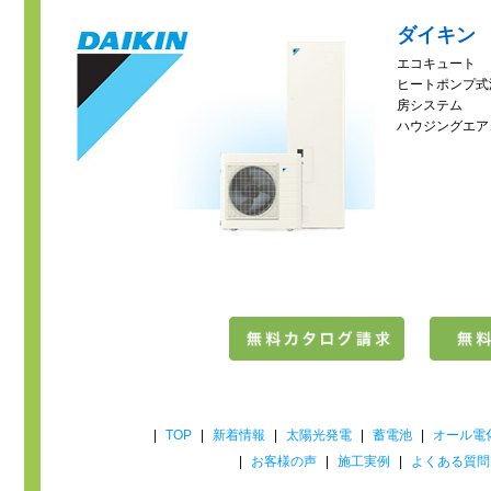
ダイキン
エコキュート
ヒートポンプ式
房システム
ハウジングエア
|
TOP
|
新着情報
|
太陽光発電
|
蓄電池
|
オール電
|
お客様の声
|
施工実例
|
よくある質問