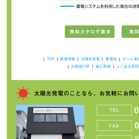
|
TOP
|
新着情報
|
太陽光発電
|
蓄電池
|
オール電
|
お客様の声
|
施工実例
|
よくある質問