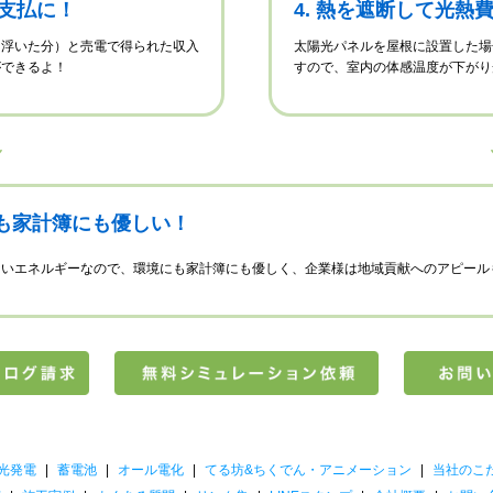
の支払に！
4. 熱を遮断して光熱
ら浮いた分）と売電で得られた収入
太陽光パネルを屋根に設置した場
ができるよ！
すので、室内の体感温度が下がり
も家計簿にも優しい！
ないエネルギーなので、環境にも家計簿にも優しく、企業様は地域貢献へのアピール
光発電
|
蓄電池
|
オール電化
|
てる坊&ちくでん・アニメーション
|
当社のこ