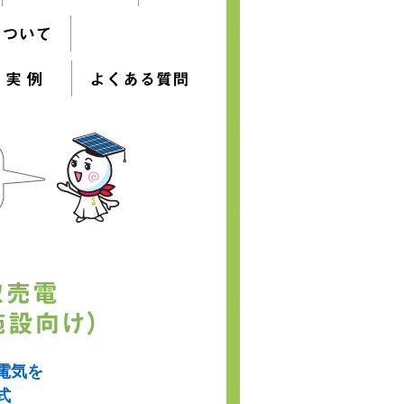
電気を
式