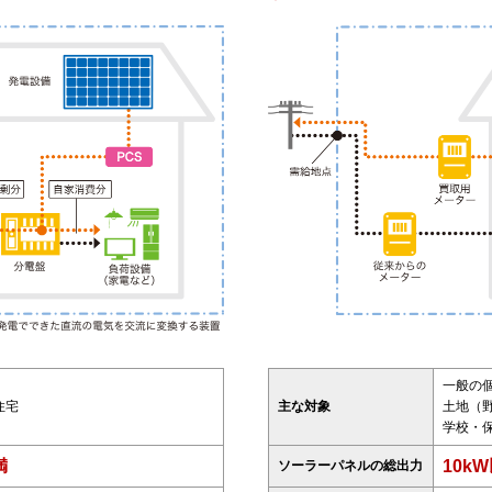
一般の
住宅
主な対象
土地（
学校・
満
10k
ソーラーパネルの総出力