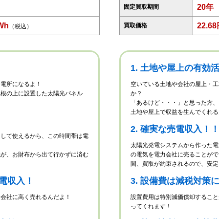
20年
固定買取期間
Wh
22.6
買取価格
（税込）
1. 土地や屋上の有効
発電所になるよ！
空いている土地や会社の屋上・工
屋根の上に設置した太陽光パネル
か？
「あるけど・・・」と思った方、
土地や屋上で収益を生んでくれる
！
2. 確実な売電収入！
として使えるから、この時間帯は電
太陽光発電システムから作った電
代が、お財布から出て行かずに済む
の電気を電力会社に売ることがで
間、買取が約束されるので、安定
売電収入！
3. 設備費は減税対策
力会社に高く売れるんだよ！
設置費用は特別減価償却すること
ってくれます！