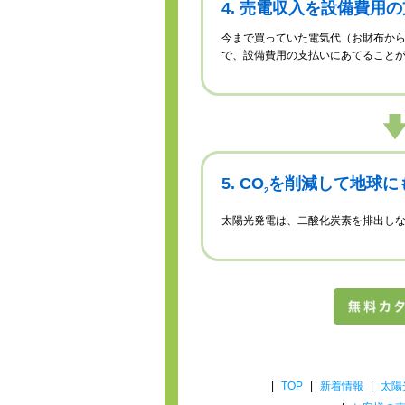
4. 売電収入を設備費用
今まで買っていた電気代（お財布か
で、設備費用の支払いにあてること
5. CO
を削減して地球に
2
太陽光発電は、二酸化炭素を排出し
|
TOP
|
新着情報
|
太陽